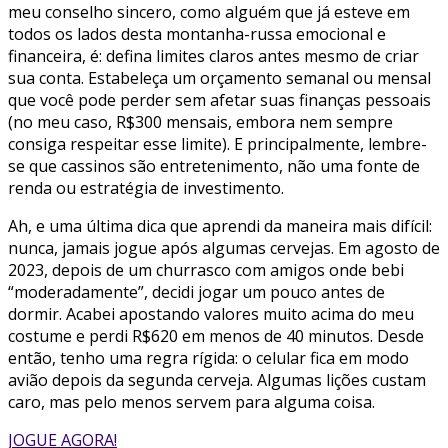
meu conselho sincero, como alguém que já esteve em
todos os lados desta montanha-russa emocional e
financeira, é: defina limites claros antes mesmo de criar
sua conta. Estabeleça um orçamento semanal ou mensal
que você pode perder sem afetar suas finanças pessoais
(no meu caso, R$300 mensais, embora nem sempre
consiga respeitar esse limite). E principalmente, lembre-
se que cassinos são entretenimento, não uma fonte de
renda ou estratégia de investimento.
Ah, e uma última dica que aprendi da maneira mais difícil:
nunca, jamais jogue após algumas cervejas. Em agosto de
2023, depois de um churrasco com amigos onde bebi
“moderadamente”, decidi jogar um pouco antes de
dormir. Acabei apostando valores muito acima do meu
costume e perdi R$620 em menos de 40 minutos. Desde
então, tenho uma regra rígida: o celular fica em modo
avião depois da segunda cerveja. Algumas lições custam
caro, mas pelo menos servem para alguma coisa.
JOGUE AGORA!