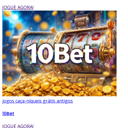
JOGUE AGORA!
jogos caça-níqueis grátis antigos
10Bet
JOGUE AGORA!