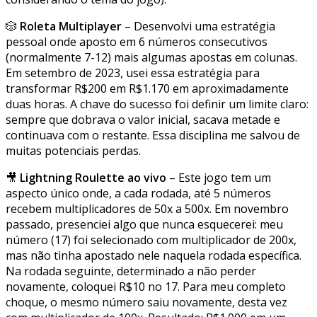
🎲
Roleta Multiplayer
– Desenvolvi uma estratégia
pessoal onde aposto em 6 números consecutivos
(normalmente 7-12) mais algumas apostas em colunas.
Em setembro de 2023, usei essa estratégia para
transformar R$200 em R$1.170 em aproximadamente
duas horas. A chave do sucesso foi definir um limite claro:
sempre que dobrava o valor inicial, sacava metade e
continuava com o restante. Essa disciplina me salvou de
muitas potenciais perdas.
🎥
Lightning Roulette ao vivo
– Este jogo tem um
aspecto único onde, a cada rodada, até 5 números
recebem multiplicadores de 50x a 500x. Em novembro
passado, presenciei algo que nunca esquecerei: meu
número (17) foi selecionado com multiplicador de 200x,
mas não tinha apostado nele naquela rodada específica.
Na rodada seguinte, determinado a não perder
novamente, coloquei R$10 no 17. Para meu completo
choque, o mesmo número saiu novamente, desta vez