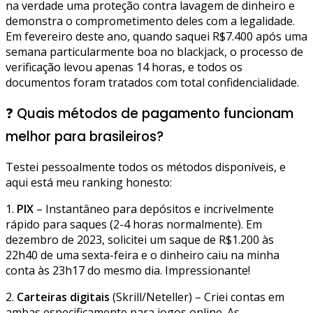
na verdade uma proteção contra lavagem de dinheiro e
demonstra o comprometimento deles com a legalidade.
Em fevereiro deste ano, quando saquei R$7.400 após uma
semana particularmente boa no blackjack, o processo de
verificação levou apenas 14 horas, e todos os
documentos foram tratados com total confidencialidade.
❓ Quais métodos de pagamento funcionam
melhor para brasileiros?
Testei pessoalmente todos os métodos disponíveis, e
aqui está meu ranking honesto:
1.
PIX
– Instantâneo para depósitos e incrivelmente
rápido para saques (2-4 horas normalmente). Em
dezembro de 2023, solicitei um saque de R$1.200 às
22h40 de uma sexta-feira e o dinheiro caiu na minha
conta às 23h17 do mesmo dia. Impressionante!
2.
Carteiras digitais
(Skrill/Neteller) – Criei contas em
ambas especificamente para jogos online. As