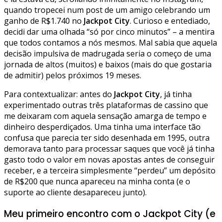
quando tropecei num post de um amigo celebrando um
ganho de R$1.740 no
Jackpot City
. Curioso e entediado,
decidi dar uma olhada “só por cinco minutos” – a mentira
que todos contamos a nós mesmos. Mal sabia que aquela
decisão impulsiva de madrugada seria o começo de uma
jornada de altos (muitos) e baixos (mais do que gostaria
de admitir) pelos próximos 19 meses.
Para contextualizar: antes do
Jackpot City
, já tinha
experimentado outras três plataformas de cassino que
me deixaram com aquela sensação amarga de tempo e
dinheiro desperdiçados. Uma tinha uma interface tão
confusa que parecia ter sido desenhada em 1995, outra
demorava tanto para processar saques que você já tinha
gasto todo o valor em novas apostas antes de conseguir
receber, e a terceira simplesmente “perdeu” um depósito
de R$200 que nunca apareceu na minha conta (e o
suporte ao cliente desapareceu junto).
Meu primeiro encontro com o Jackpot City (e