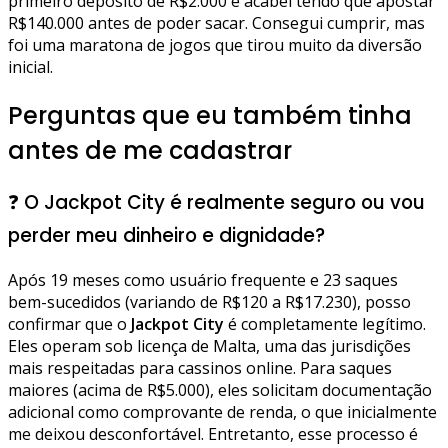
primeiro depósito de R$2.000 e acabei tendo que apostar
R$140.000 antes de poder sacar. Consegui cumprir, mas
foi uma maratona de jogos que tirou muito da diversão
inicial.
Perguntas que eu também tinha
antes de me cadastrar
❓ O Jackpot City é realmente seguro ou vou
perder meu dinheiro e dignidade?
Após 19 meses como usuário frequente e 23 saques
bem-sucedidos (variando de R$120 a R$17.230), posso
confirmar que o
Jackpot City
é completamente legítimo.
Eles operam sob licença de Malta, uma das jurisdições
mais respeitadas para cassinos online. Para saques
maiores (acima de R$5.000), eles solicitam documentação
adicional como comprovante de renda, o que inicialmente
me deixou desconfortável. Entretanto, esse processo é