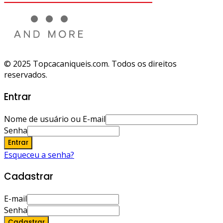
© 2025 Topcacaniqueis
.com
. Todos os direitos
reservados.
Entrar
Nome de usuário ou E-mail
Senha
Entrar
Esqueceu a senha?
Cadastrar
E-mail
Senha
Cadastrar