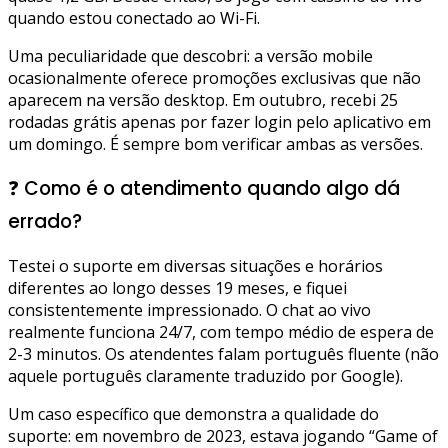
quando estou conectado ao Wi-Fi.
Uma peculiaridade que descobri: a versão mobile
ocasionalmente oferece promoções exclusivas que não
aparecem na versão desktop. Em outubro, recebi 25
rodadas grátis apenas por fazer login pelo aplicativo em
um domingo. É sempre bom verificar ambas as versões.
❓ Como é o atendimento quando algo dá
errado?
Testei o suporte em diversas situações e horários
diferentes ao longo desses 19 meses, e fiquei
consistentemente impressionado. O chat ao vivo
realmente funciona 24/7, com tempo médio de espera de
2-3 minutos. Os atendentes falam português fluente (não
aquele português claramente traduzido por Google).
Um caso específico que demonstra a qualidade do
suporte: em novembro de 2023, estava jogando “Game of